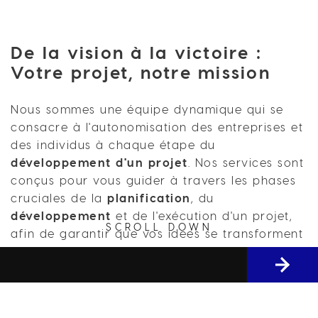
Nous sommes toujours disponibles à vous
De la vision à la victoire :
aider.
Votre projet, notre mission
CONTACTS
Nous sommes une équipe dynamique qui se
consacre à l'autonomisation des entreprises et
des individus à chaque étape du
développement d'un projet
. Nos services sont
conçus pour vous guider à travers les phases
cruciales de la
planification
, du
développement
et de l'exécution d'un projet,
© 2026 PRINEMO | All Rights Reserved
SCROLL DOWN
afin de garantir que vos idées se transforment
en résultats impactants et réussis.
En savoir plu
Chez Prinemo, nous reconnaissons l'importance